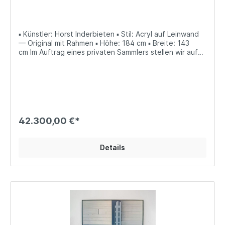
▪ Künstler: Horst Inderbieten ▪ Stil: Acryl auf Leinwand
— Original mit Rahmen ▪ Höhe: 184 cm ▪ Breite: 143
cm Im Auftrag eines privaten Sammlers stellen wir auf
kunsthandel.de die Originalbilder von Horst Inderbieten
vor, die direkt vom Sammler erworben werden können.
Bitte treten Sie bei Interesse mit uns in Verbindung (E-
Mail an info@kunsthandel.de oder Tel.
089‑21540164‑2).
42.300,00 €*
Details