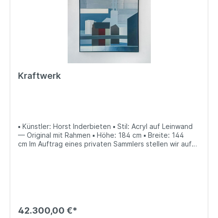
Kraftwerk
▪ Künstler: Horst Inderbieten ▪ Stil: Acryl auf Leinwand
— Original mit Rahmen ▪ Höhe: 184 cm ▪ Breite: 144
cm Im Auftrag eines privaten Sammlers stellen wir auf
kunsthandel.de die Originalbilder von Horst Inderbieten
vor, die direkt vom Sammler erworben werden können.
Bitte treten Sie bei Interesse mit uns in Verbindung (E-
Mail an info@kunsthandel.de oder Tel.
089‑21540164‑2).
42.300,00 €*